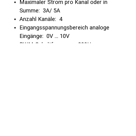
Maximaler Strom pro Kanal oder in
Summe: 3A/ 5A
♿
Anzahl Kanäle: 4
Eingangsspannungsbereich analoge
Eingänge: 0V … 10V
PWM-Schaltfrequenz: 200Hz
LEDControl4V2